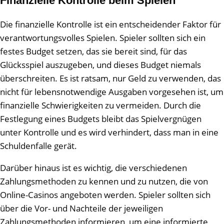
Finanzielle Kontrolle beim Spielen
Die finanzielle Kontrolle ist ein entscheidender Faktor für
verantwortungsvolles Spielen. Spieler sollten sich ein
festes Budget setzen, das sie bereit sind, für das
Glücksspiel auszugeben, und dieses Budget niemals
überschreiten. Es ist ratsam, nur Geld zu verwenden, das
nicht für lebensnotwendige Ausgaben vorgesehen ist, um
finanzielle Schwierigkeiten zu vermeiden. Durch die
Festlegung eines Budgets bleibt das Spielvergnügen
unter Kontrolle und es wird verhindert, dass man in eine
Schuldenfalle gerät.
Darüber hinaus ist es wichtig, die verschiedenen
Zahlungsmethoden zu kennen und zu nutzen, die von
Online-Casinos angeboten werden. Spieler sollten sich
über die Vor- und Nachteile der jeweiligen
Zahlungsmethoden informieren, um eine informierte