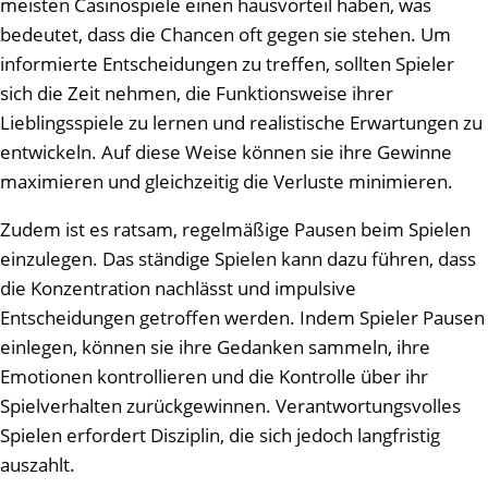
meisten Casinospiele einen hausvorteil haben, was
bedeutet, dass die Chancen oft gegen sie stehen. Um
informierte Entscheidungen zu treffen, sollten Spieler
sich die Zeit nehmen, die Funktionsweise ihrer
Lieblingsspiele zu lernen und realistische Erwartungen zu
entwickeln. Auf diese Weise können sie ihre Gewinne
maximieren und gleichzeitig die Verluste minimieren.
Zudem ist es ratsam, regelmäßige Pausen beim Spielen
einzulegen. Das ständige Spielen kann dazu führen, dass
die Konzentration nachlässt und impulsive
Entscheidungen getroffen werden. Indem Spieler Pausen
einlegen, können sie ihre Gedanken sammeln, ihre
Emotionen kontrollieren und die Kontrolle über ihr
Spielverhalten zurückgewinnen. Verantwortungsvolles
Spielen erfordert Disziplin, die sich jedoch langfristig
auszahlt.