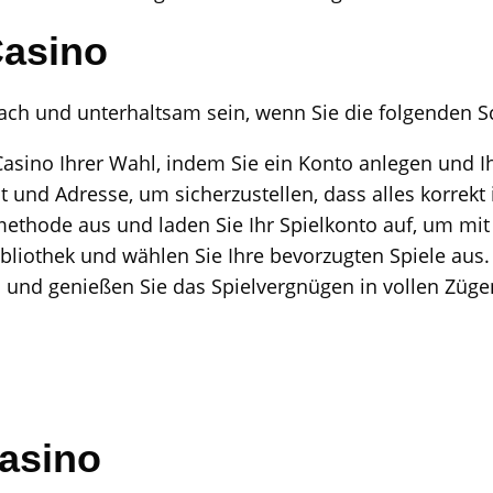
Casino
fach und unterhaltsam sein, wenn Sie die folgenden S
Casino Ihrer Wahl, indem Sie ein Konto anlegen und 
t und Adresse, um sicherzustellen, dass alles korrekt i
thode aus und laden Sie Ihr Spielkonto auf, um mit
bliothek und wählen Sie Ihre bevorzugten Spiele aus.
s und genießen Sie das Spielvergnügen in vollen Züge
Casino