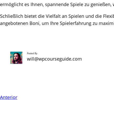
ermöglicht es Ihnen, spannende Spiele zu genießen, 
Schließlich bietet die Vielfalt an Spielen und die Fle
angebotenen Boni, um Ihre Spielerfahrung zu maximi
Posted By
will@wpcourseguide.com
Anterior