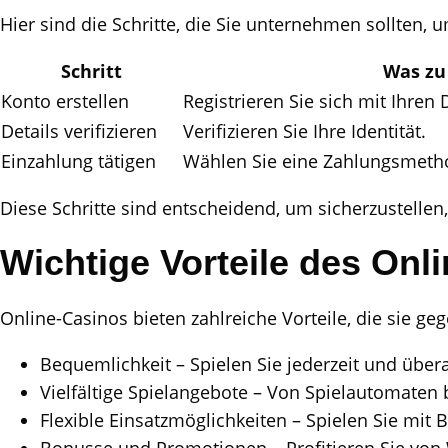
Hier sind die Schritte, die Sie unternehmen sollten, 
Schritt
Was zu 
Konto erstellen
Registrieren Sie sich mit Ihren 
Details verifizieren
Verifizieren Sie Ihre Identität.
Einzahlung tätigen
Wählen Sie eine Zahlungsmetho
Diese Schritte sind entscheidend, um sicherzustellen
Wichtige Vorteile des Onl
Online-Casinos bieten zahlreiche Vorteile, die sie g
Bequemlichkeit – Spielen Sie jederzeit und übera
Vielfältige Spielangebote – Von Spielautomaten b
Flexible Einsatzmöglichkeiten – Spielen Sie mit