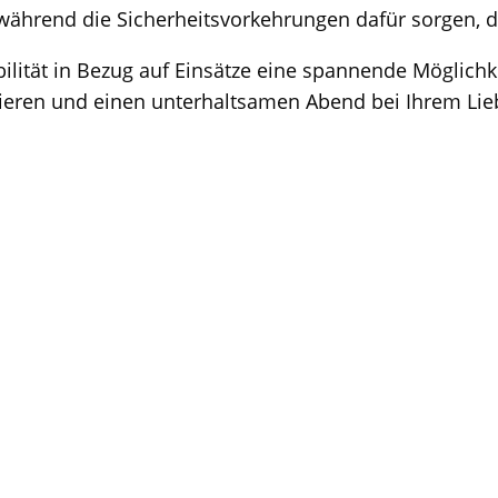
während die Sicherheitsvorkehrungen dafür sorgen, d
xibilität in Bezug auf Einsätze eine spannende Möglich
eren und einen unterhaltsamen Abend bei Ihrem Liebl