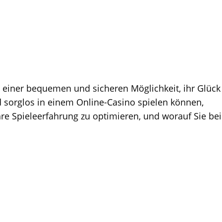
h einer bequemen und sicheren Möglichkeit, ihr Glück
d sorglos in einem Online-Casino spielen können,
hre Spieleerfahrung zu optimieren, und worauf Sie bei