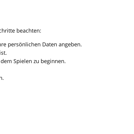
chritte beachten:
Ihre persönlichen Daten angeben.
st.
 dem Spielen zu beginnen.
n.