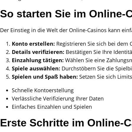
So starten Sie im Online-
Der Einstieg in die Welt der Online-Casinos kann ein
Konto erstellen:
Registrieren Sie sich bei dem 
Details verifizieren:
Bestätigen Sie Ihre Identitä
Einzahlung tätigen:
Wählen Sie eine Zahlungsme
Spiele auswählen:
Durchstöbern Sie die Spielbi
Spielen und Spaß haben:
Setzen Sie sich Limit
Schnelle Kontoerstellung
Verlässliche Verifizierung Ihrer Daten
Einfaches Einzahlen und Spielen
Erste Schritte im Online-