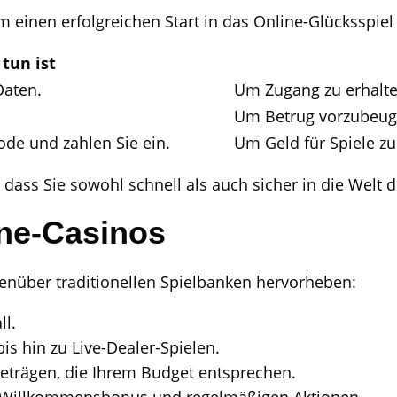
um einen erfolgreichen Start in das Online-Glücksspiel
tun ist
Daten.
Um Zugang zu erhalte
Um Betrug vorzubeuge
de und zahlen Sie ein.
Um Geld für Spiele z
, dass Sie sowohl schnell als auch sicher in die Welt
ine-Casinos
egenüber traditionellen Spielbanken hervorheben:
ll.
is hin zu Live-Dealer-Spielen.
 Beträgen, die Ihrem Budget entsprechen.