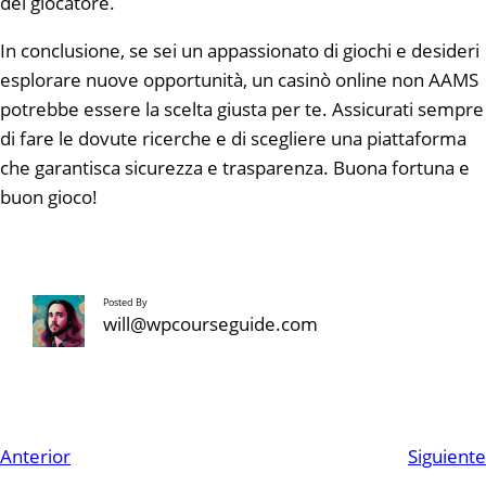
del giocatore.
In conclusione, se sei un appassionato di giochi e desideri
esplorare nuove opportunità, un casinò online non AAMS
potrebbe essere la scelta giusta per te. Assicurati sempre
di fare le dovute ricerche e di scegliere una piattaforma
che garantisca sicurezza e trasparenza. Buona fortuna e
buon gioco!
Posted By
will@wpcourseguide.com
Anterior
Siguiente