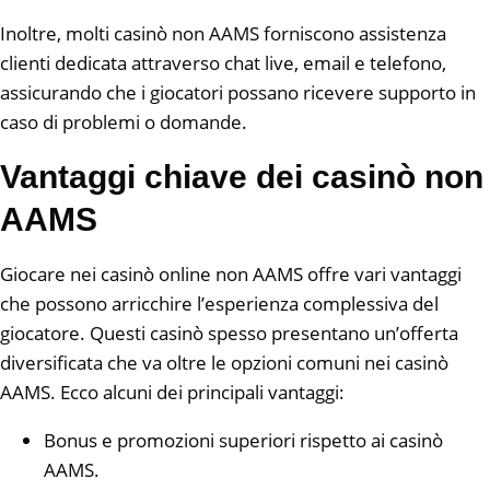
Inoltre, molti casinò non AAMS forniscono assistenza
clienti dedicata attraverso chat live, email e telefono,
assicurando che i giocatori possano ricevere supporto in
caso di problemi o domande.
Vantaggi chiave dei casinò non
AAMS
Giocare nei casinò online non AAMS offre vari vantaggi
che possono arricchire l’esperienza complessiva del
giocatore. Questi casinò spesso presentano un’offerta
diversificata che va oltre le opzioni comuni nei casinò
AAMS. Ecco alcuni dei principali vantaggi:
Bonus e promozioni superiori rispetto ai casinò
AAMS.