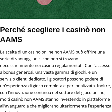
Perché scegliere i casinò non
AAMS
La scelta di un casinò online non AAMS può offrire una
serie di vantaggi unici che non si trovano
necessariamente nei casinò regolamentati. Con l’accesso
a bonus generosi, una vasta gamma di giochi, e un
servizio clienti dedicato, i giocatori possono godere di
un’esperienza di gioco completa e personalizzata. Inoltre,
con l’innovazione continua nel settore del gioco online,
molti casinò non AAMS stanno investendo in piattaforme
all’avanguardia che migliorano ulteriormente l’esperienza