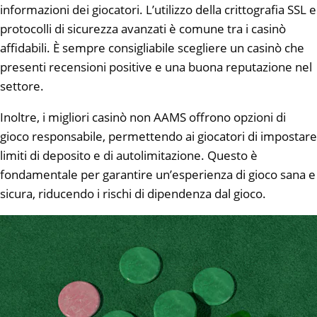
informazioni dei giocatori. L’utilizzo della crittografia SSL e
protocolli di sicurezza avanzati è comune tra i casinò
affidabili. È sempre consigliabile scegliere un casinò che
presenti recensioni positive e una buona reputazione nel
settore.
Inoltre, i migliori casinò non AAMS offrono opzioni di
gioco responsabile, permettendo ai giocatori di impostare
limiti di deposito e di autolimitazione. Questo è
fondamentale per garantire un’esperienza di gioco sana e
sicura, riducendo i rischi di dipendenza dal gioco.