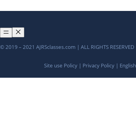
© 2019 – 2021 AJRSclasses.com | ALL RIGHTS RESERVED
Site use Policy | Privacy Policy | English