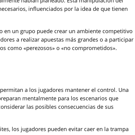
ialmente habían planeado. Esta manipulación del
ecesarios, influenciados por la idea de que tienen
s o en un grupo puede crear un ambiente competitivo
dores a realizar apuestas más grandes o a participar
bidos como «perezosos» o «no comprometidos».
 permitan a los jugadores mantener el control. Una
e preparan mentalmente para los escenarios que
considerar las posibles consecuencias de sus
mites, los jugadores pueden evitar caer en la trampa