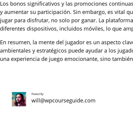
Los bonos significativos y las promociones continuas 
y aumentar su participación. Sin embargo, es vital q
jugar para disfrutar, no solo por ganar. La plataform
diferentes dispositivos, incluidos móviles, lo que amp
En resumen, la mente del jugador es un aspecto clave
ambientales y estratégicos puede ayudar a los jugad
una experiencia de juego emocionante, sino también 
Posted By
will@wpcourseguide.com