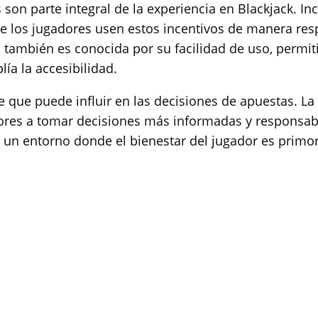
son parte integral de la experiencia en Blackjack. In
ue los jugadores usen estos incentivos de manera res
a también es conocida por su facilidad de uso, permit
lía la accesibilidad.
 que puede influir en las decisiones de apuestas. La
ores a tomar decisiones más informadas y responsable
un entorno donde el bienestar del jugador es primor