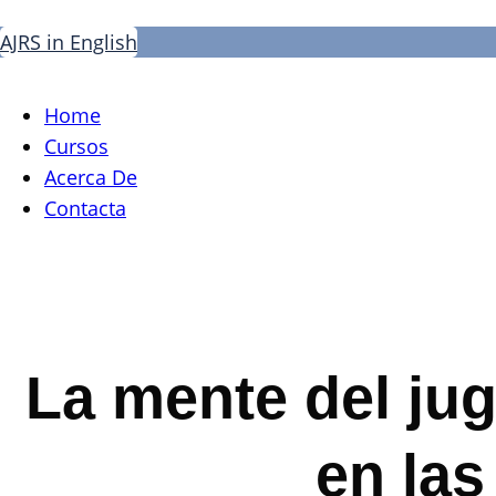
Saltar
AJRS in English
al
contenido
Home
Cursos
Acerca De
Contacta
La mente del ju
en las