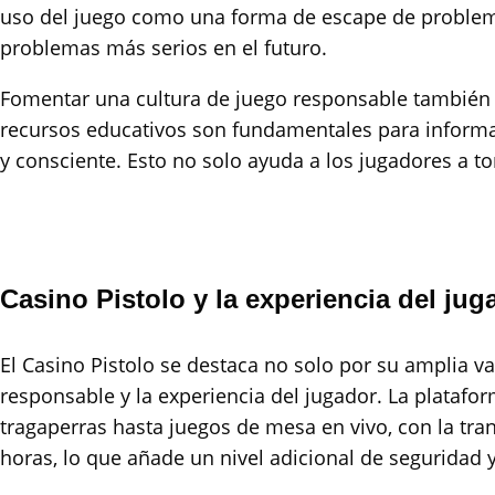
uso del juego como una forma de escape de problema
problemas más serios en el futuro.
Fomentar una cultura de juego responsable también i
recursos educativos son fundamentales para informar
y consciente. Esto no solo ayuda a los jugadores a 
Casino Pistolo y la experiencia del jug
El Casino Pistolo se destaca no solo por su amplia 
responsable y la experiencia del jugador. La plataf
tragaperras hasta juegos de mesa en vivo, con la tran
horas, lo que añade un nivel adicional de seguridad 