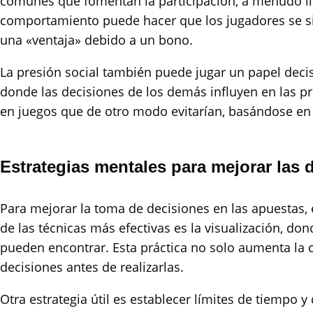
comunes que fomentan la participación, a menudo ll
comportamiento puede hacer que los jugadores se sie
una «ventaja» debido a un bono.
La presión social también puede jugar un papel deci
donde las decisiones de los demás influyen en las pr
en juegos que de otro modo evitarían, basándose en
Estrategias mentales para mejorar las 
Para mejorar la toma de decisiones en las apuestas,
de las técnicas más efectivas es la visualización, d
pueden encontrar. Esta práctica no solo aumenta la 
decisiones antes de realizarlas.
Otra estrategia útil es establecer límites de tiempo y