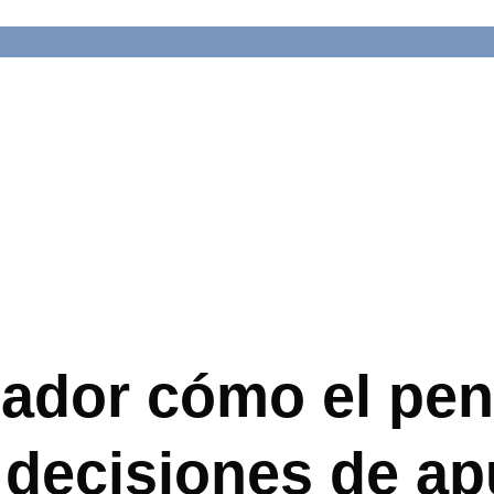
gador cómo el pen
 decisiones de a