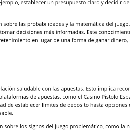
 ejemplo, establecer un presupuesto claro y decidir
sobre las probabilidades y la matemática del juego.
a tomar decisiones más informadas. Este conocimien
etenimiento en lugar de una forma de ganar dinero, l
lación saludable con las apuestas. Esto implica reco
 plataformas de apuestas, como el Casino Pistolo Esp
idad de establecer límites de depósito hasta opciones
sable.
 sobre los signos del juego problemático, como la n