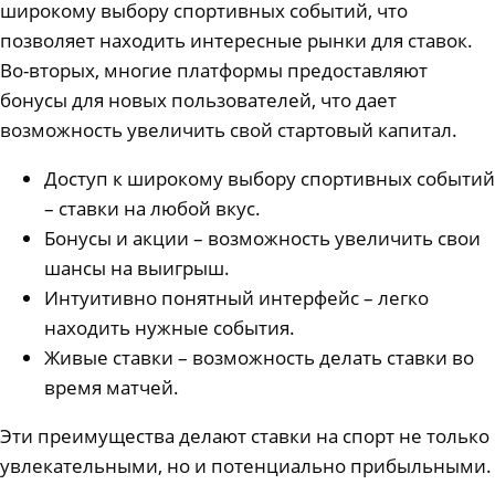
широкому выбору спортивных событий, что
позволяет находить интересные рынки для ставок.
Во-вторых, многие платформы предоставляют
бонусы для новых пользователей, что дает
возможность увеличить свой стартовый капитал.
Доступ к широкому выбору спортивных событий
– ставки на любой вкус.
Бонусы и акции – возможность увеличить свои
шансы на выигрыш.
Интуитивно понятный интерфейс – легко
находить нужные события.
Живые ставки – возможность делать ставки во
время матчей.
Эти преимущества делают ставки на спорт не только
увлекательными, но и потенциально прибыльными.