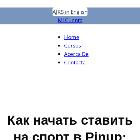
Saltar
AJRS in English
al
Mi Cuenta
contenido
Home
Cursos
Acerca De
Contacta
Как начать ставить
на спорт в Pinup: