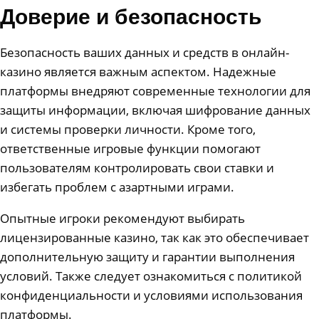
Доверие и безопасность
Безопасность ваших данных и средств в онлайн-
казино является важным аспектом. Надежные
платформы внедряют современные технологии для
защиты информации, включая шифрование данных
и системы проверки личности. Кроме того,
ответственные игровые функции помогают
пользователям контролировать свои ставки и
избегать проблем с азартными играми.
Опытные игроки рекомендуют выбирать
лицензированные казино, так как это обеспечивает
дополнительную защиту и гарантии выполнения
условий. Также следует ознакомиться с политикой
конфиденциальности и условиями использования
платформы.