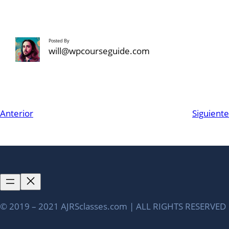
Posted By
will@wpcourseguide.com
Anterior
Siguiente
© 2019 – 2021 AJRSclasses.com | ALL RIGHTS RESERVED