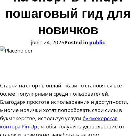
пошаговый гид для
новичков
junio 24, 2026
Posted in
public
Ставки на спорт в онлайн-казино становятся все
более популярными среди пользователей.
Благодаря простоте использования и доступности,
многие новички хотят попробовать свои силы в
букмекерстве, используя услуги
букмекерская
контора Pin-Up
, чтобы получить удовольствие от
ставок и, возможно, заработать на этом.