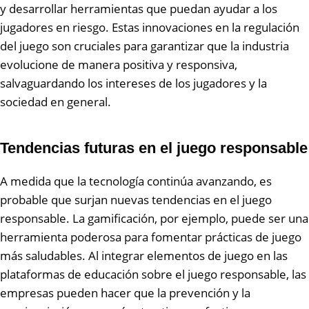
y desarrollar herramientas que puedan ayudar a los
jugadores en riesgo. Estas innovaciones en la regulación
del juego son cruciales para garantizar que la industria
evolucione de manera positiva y responsiva,
salvaguardando los intereses de los jugadores y la
sociedad en general.
Tendencias futuras en el juego responsable
A medida que la tecnología continúa avanzando, es
probable que surjan nuevas tendencias en el juego
responsable. La gamificación, por ejemplo, puede ser una
herramienta poderosa para fomentar prácticas de juego
más saludables. Al integrar elementos de juego en las
plataformas de educación sobre el juego responsable, las
empresas pueden hacer que la prevención y la