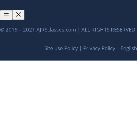
© 2019 – 2021 AJRSclasses.com | ALL RIGHTS RESERVED
Site use Policy | Privacy Policy | English