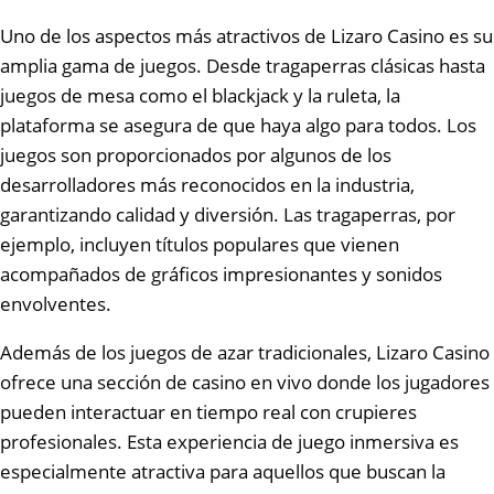
Uno de los aspectos más atractivos de Lizaro Casino es su
amplia gama de juegos. Desde tragaperras clásicas hasta
juegos de mesa como el blackjack y la ruleta, la
plataforma se asegura de que haya algo para todos. Los
juegos son proporcionados por algunos de los
desarrolladores más reconocidos en la industria,
garantizando calidad y diversión. Las tragaperras, por
ejemplo, incluyen títulos populares que vienen
acompañados de gráficos impresionantes y sonidos
envolventes.
Además de los juegos de azar tradicionales, Lizaro Casino
ofrece una sección de casino en vivo donde los jugadores
pueden interactuar en tiempo real con crupieres
profesionales. Esta experiencia de juego inmersiva es
especialmente atractiva para aquellos que buscan la