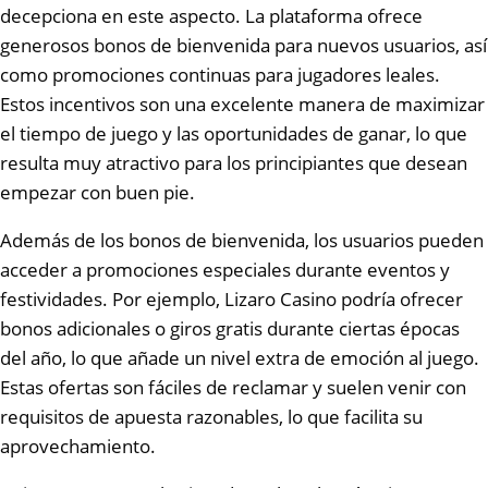
decepciona en este aspecto. La plataforma ofrece
generosos bonos de bienvenida para nuevos usuarios, así
como promociones continuas para jugadores leales.
Estos incentivos son una excelente manera de maximizar
el tiempo de juego y las oportunidades de ganar, lo que
resulta muy atractivo para los principiantes que desean
empezar con buen pie.
Además de los bonos de bienvenida, los usuarios pueden
acceder a promociones especiales durante eventos y
festividades. Por ejemplo, Lizaro Casino podría ofrecer
bonos adicionales o giros gratis durante ciertas épocas
del año, lo que añade un nivel extra de emoción al juego.
Estas ofertas son fáciles de reclamar y suelen venir con
requisitos de apuesta razonables, lo que facilita su
aprovechamiento.