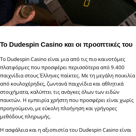
Το Dudespin Casino και οι προοπτικές του
Το Dudespin Casino είναι μια από τις πιο καινοτόμες
πλατφόρμες που προσφέρει περισσότερα από 9.400
παιχνίδια στους Έλληνες παίκτες. Με τη μεγάλη ποικιλία
από κουλοχέρηδες, ζωντανά παιχνίδια και αθλητικά
στοιχήματα, καλύπτει τις ανάγκες όλων των ειδών
παικτών. Η εμπειρία χρήστη που προσφέρει είναι χωρίς
προηγούμενο, με εύκολη πλοήγηση και γρήγορες
μεθόδους πληρωμής.
Η ασφάλεια και η αξιοπιστία του Dudespin Casino είναι