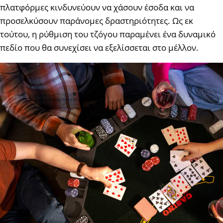
πλατφόρμες κινδυνεύουν να χάσουν έσοδα και να
προσελκύσουν παράνομες δραστηριότητες. Ως εκ
τούτου, η ρύθμιση του τζόγου παραμένει ένα δυναμικό
πεδίο που θα συνεχίσει να εξελίσσεται στο μέλλον.