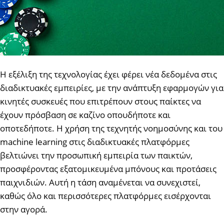
Η εξέλιξη της τεχνολογίας έχει φέρει νέα δεδομένα στις
διαδικτυακές εμπειρίες, με την ανάπτυξη εφαρμογών για
κινητές συσκευές που επιτρέπουν στους παίκτες να
έχουν πρόσβαση σε καζίνο οπουδήποτε και
οποτεδήποτε. Η χρήση της τεχνητής νοημοσύνης και του
machine learning στις διαδικτυακές πλατφόρμες
βελτιώνει την προσωπική εμπειρία των παικτών,
προσφέροντας εξατομικευμένα μπόνους και προτάσεις
παιχνιδιών. Αυτή η τάση αναμένεται να συνεχιστεί,
καθώς όλο και περισσότερες πλατφόρμες εισέρχονται
στην αγορά.