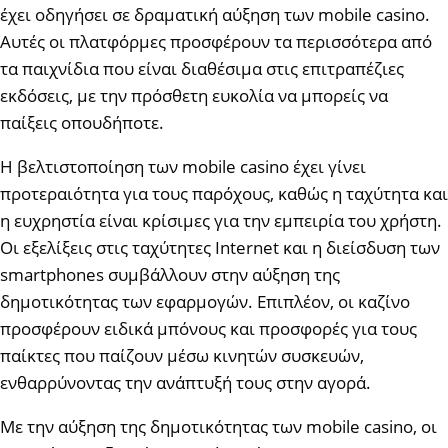
έχει οδηγήσει σε δραματική αύξηση των mobile casino.
Αυτές οι πλατφόρμες προσφέρουν τα περισσότερα από
τα παιχνίδια που είναι διαθέσιμα στις επιτραπέζιες
εκδόσεις, με την πρόσθετη ευκολία να μπορείς να
παίξεις οπουδήποτε.
Η βελτιστοποίηση των mobile casino έχει γίνει
προτεραιότητα για τους παρόχους, καθώς η ταχύτητα και
η ευχρηστία είναι κρίσιμες για την εμπειρία του χρήστη.
Οι εξελίξεις στις ταχύτητες Internet και η διείσδυση των
smartphones συμβάλλουν στην αύξηση της
δημοτικότητας των εφαρμογών. Επιπλέον, οι καζίνο
προσφέρουν ειδικά μπόνους και προσφορές για τους
παίκτες που παίζουν μέσω κινητών συσκευών,
ενθαρρύνοντας την ανάπτυξή τους στην αγορά.
Με την αύξηση της δημοτικότητας των mobile casino, οι