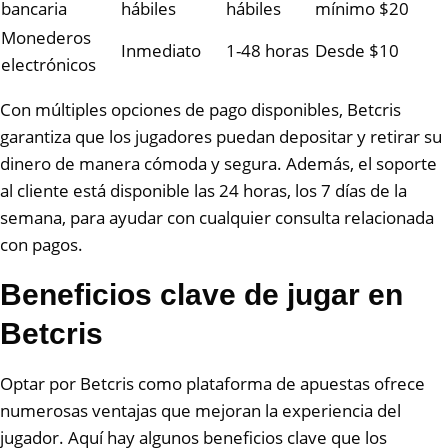
bancaria
hábiles
hábiles
mínimo $20
Monederos
Inmediato
1-48 horas
Desde $10
electrónicos
Con múltiples opciones de pago disponibles, Betcris
garantiza que los jugadores puedan depositar y retirar su
dinero de manera cómoda y segura. Además, el soporte
al cliente está disponible las 24 horas, los 7 días de la
semana, para ayudar con cualquier consulta relacionada
con pagos.
Beneficios clave de jugar en
Betcris
Optar por Betcris como plataforma de apuestas ofrece
numerosas ventajas que mejoran la experiencia del
jugador. Aquí hay algunos beneficios clave que los