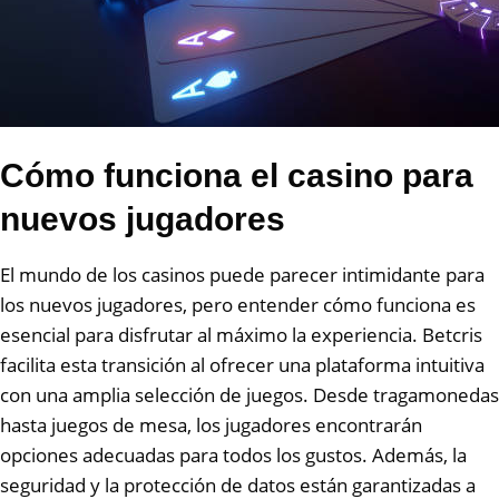
Cómo funciona el casino para
nuevos jugadores
El mundo de los casinos puede parecer intimidante para
los nuevos jugadores, pero entender cómo funciona es
esencial para disfrutar al máximo la experiencia. Betcris
facilita esta transición al ofrecer una plataforma intuitiva
con una amplia selección de juegos. Desde tragamonedas
hasta juegos de mesa, los jugadores encontrarán
opciones adecuadas para todos los gustos. Además, la
seguridad y la protección de datos están garantizadas a