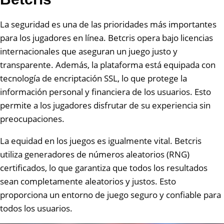
La seguridad es una de las prioridades más importantes
para los jugadores en línea. Betcris opera bajo licencias
internacionales que aseguran un juego justo y
transparente. Además, la plataforma está equipada con
tecnología de encriptación SSL, lo que protege la
información personal y financiera de los usuarios. Esto
permite a los jugadores disfrutar de su experiencia sin
preocupaciones.
La equidad en los juegos es igualmente vital. Betcris
utiliza generadores de números aleatorios (RNG)
certificados, lo que garantiza que todos los resultados
sean completamente aleatorios y justos. Esto
proporciona un entorno de juego seguro y confiable para
todos los usuarios.