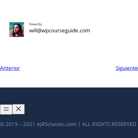
Posted By
will@wpcourseguide.com
Anterior
Siguiente
© 2019 – 2021 AJRSclasses.com | ALL RIGHTS RESERVED