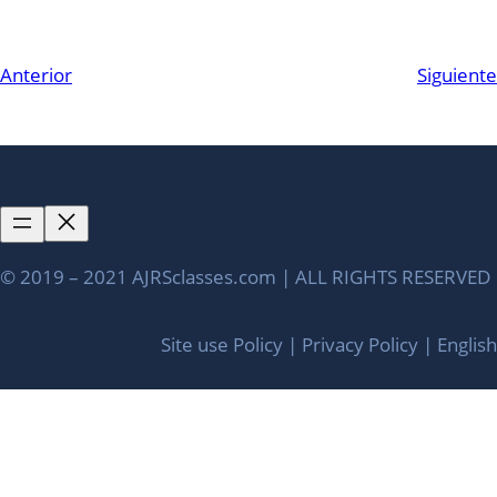
Anterior
Siguiente
© 2019 – 2021 AJRSclasses.com | ALL RIGHTS RESERVED
Site use Policy | Privacy Policy | English