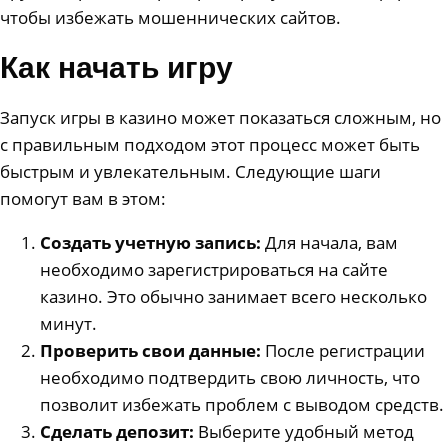
чтобы избежать мошеннических сайтов.
Как начать игру
Запуск игры в казино может показаться сложным, но
с правильным подходом этот процесс может быть
быстрым и увлекательным. Следующие шаги
помогут вам в этом:
Создать учетную запись:
Для начала, вам
необходимо зарегистрироваться на сайте
казино. Это обычно занимает всего несколько
минут.
Проверить свои данные:
После регистрации
необходимо подтвердить свою личность, что
позволит избежать проблем с выводом средств.
Сделать депозит:
Выберите удобный метод