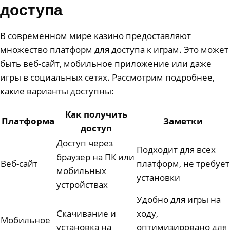
доступа
В современном мире казино предоставляют
множество платформ для доступа к играм. Это может
быть веб-сайт, мобильное приложение или даже
игры в социальных сетях. Рассмотрим подробнее,
какие варианты доступны:
Как получить
Платформа
Заметки
доступ
Доступ через
Подходит для всех
браузер на ПК или
Веб-сайт
платформ, не требует
мобильных
установки
устройствах
Удобно для игры на
Скачивание и
ходу,
Мобильное
установка на
оптимизировано для