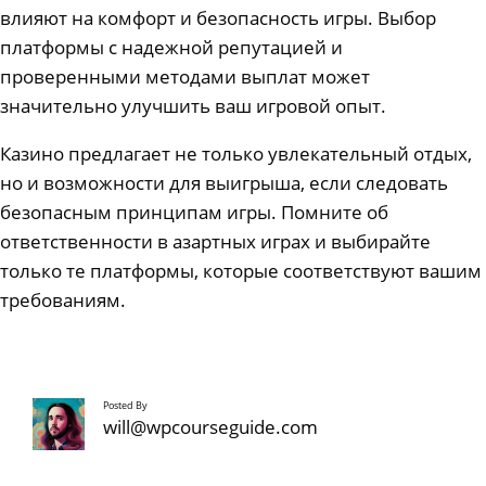
влияют на комфорт и безопасность игры. Выбор
платформы с надежной репутацией и
проверенными методами выплат может
значительно улучшить ваш игровой опыт.
Казино предлагает не только увлекательный отдых,
но и возможности для выигрыша, если следовать
безопасным принципам игры. Помните об
ответственности в азартных играх и выбирайте
только те платформы, которые соответствуют вашим
требованиям.
Posted By
will@wpcourseguide.com