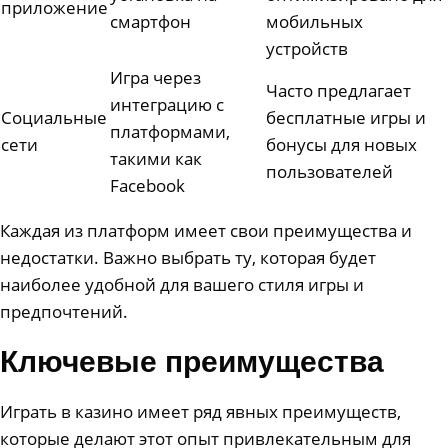
приложение
смартфон
мобильных
устройств
Игра через
Часто предлагает
интеграцию с
Социальные
бесплатные игры и
платформами,
сети
бонусы для новых
такими как
пользователей
Facebook
Каждая из платформ имеет свои преимущества и
недостатки. Важно выбрать ту, которая будет
наиболее удобной для вашего стиля игры и
предпочтений.
Ключевые преимущества
Играть в казино имеет ряд явных преимуществ,
которые делают этот опыт привлекательным для